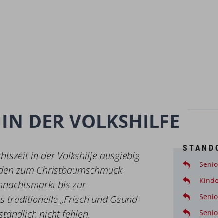
IN DER VOLKSHILFE
STAND
tszeit in der Volkshilfe ausgiebig
Senio
inden zum Christbaumschmuck
Kind
hnachtsmarkt bis zur
Seni
 traditionelle „Frisch und Gsund-
tändlich nicht fehlen.
Senio