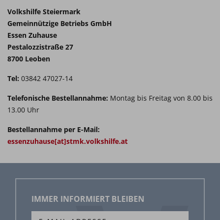
Wie und wann werden die bestellten
Volkshilfe Steiermark
Speisen abgerechnet?
Gemeinnützige Betriebs GmbH
Essen Zuhause
Sie erhalten Ihre Rechnung per Post zugesandt. Bei
Pestalozzistraße 27
der einfachen Variante des Bankeinzugs wird der
8700 Leoben
Rechnungsbetrag automatisch von Ihrem Konto
abgebucht. Bei Zahlung mit Erlagschein erhalten Sie
Tel:
03842 47027-14
diesen mit der Rechnung.
Telefonische Bestellannahme:
Montag bis Freitag von 8.00 bis
Muss ich einen längerfristigen Vertrag
13.00 Uhr
unterschreiben?
Bestellannahme per E-Mail:
Nein, Sie entscheiden wann und wie oft Sie unser
essenzuhause[at]stmk.volkshilfe.at
Essen in Anspruch nehmen möchten.
Ich habe bereits eine Bestellung
aufgegeben die ich nun doch nicht
haben möchte. Kann ich die
IMMER INFORMIERT BLEIBEN
Bestellung stornieren?
Bestellungen können spätestens eine Woche vor