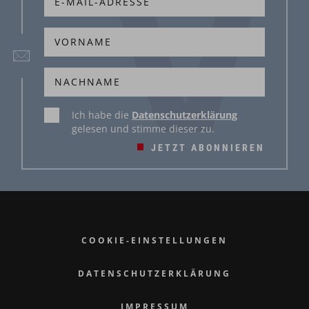
dem Liefertermin storniert werden.
Wie und wo kann ich die gewünschten
Speisen bestellen?
Telefonisch von Montag bis Freitag von 8.00 bis
13.00 Uhr unter 03842 47027-14
Ich habe die
Datenschutzerklärung
Jederzeit per E-Mail an
gelesen und stimme dieser zu.
essenzuhause[at]stmk.volkshilfe.at
JETZT ABONNIEREN
Persönlich bei Ihrem:r Zusteller:in
Wie kann ich die Speisen zubereiten?
Sie können die Speisen im Backrohr oder in der
Mikrowelle zubereiten. Erwärmen Sie die Speisen
COOKIE-EINSTELLUNGEN
immer direkt aus dem Tiefkühlfach ohne sie
aufzutauen.
DATENSCHUTZERKLÄRUNG
Auf den Schalen finden Sie die
IMPRESSUM
Zubereitungsempfehlungen. Erwärmen Sie die