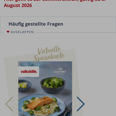
August 2026
Häufig gestellte Fragen
AUSKLAPPEN
Muss ich immer sieben Speisen
bestellen?
Ja, die Mindestbestellmenge sind sieben
Hauptspeisen - nach oben hin sind keine Grenzen
gesetzt. Sie können selbst entscheiden, ob wir mit
einer Auslieferung bereits einen Vorrat bringen
sollen oder Sie wöchentlich bestellen.
Kann ich Hauptspeisen, Suppen und
Zusatzspeisen im 7er Karton mischen?
Es können nur sieben Hauptspeisen zusammen