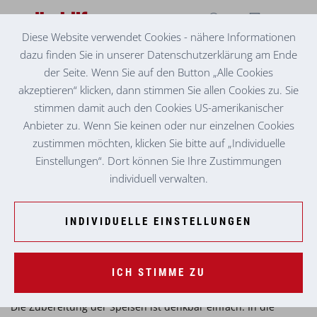
Diese Website verwendet Cookies - nähere Informationen
dazu finden Sie in unserer Datenschutzerklärung am Ende
ESSEN ZUHAUSE
der Seite. Wenn Sie auf den Button „Alle Cookies
Zuhause schmeckt’s am besten
akzeptieren“ klicken, dann stimmen Sie allen Cookies zu. Sie
stimmen damit auch den Cookies US-amerikanischer
Bei Essen Zuhause „Gourmet à la carte“ handelt es sich um
Anbieter zu. Wenn Sie keinen oder nur einzelnen Cookies
schockgefrorene Menüs, die Ihnen einmal wöchentlich
zugestellt werden. Unsere umfangreiche Speisekarte bietet
zustimmen möchten, klicken Sie bitte auf „Individuelle
Ihnen die Möglichkeit, sich je nach Geschmack und Ihren
Einstellungen“. Dort können Sie Ihre Zustimmungen
individuellen Gesundheitsanforderungen zu ernähren. Essen
individuell verwalten.
Zuhause „Gourmet à la carte“ bietet neben Normalkost auch
Diabetiker-, magenschonende leichte, cholesterinarme und
INDIVIDUELLE EINSTELLUNGEN
fleischlose Kost an. Suchen Sie sich einfach Menüs ganz nach
Ihrem Geschmack aus unserer Speisekarte aus! Unsere
Zusteller:innen bringen Ihre Bestellung einmal pro Woche
ICH STIMME ZU
direkt zu Ihnen nach Hause.
Die Zubereitung der Speisen ist denkbar einfach: In die