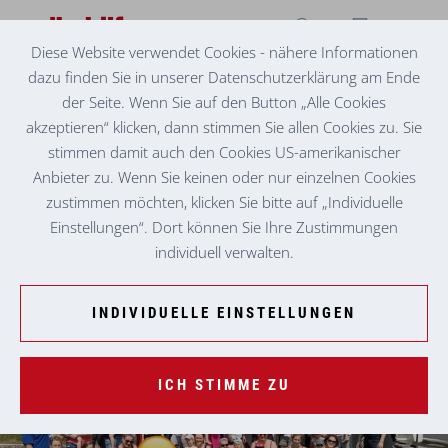
Diese Website verwendet Cookies - nähere Informationen
dazu finden Sie in unserer Datenschutzerklärung am Ende
SOMMER, SONNE, KAKTUS!
JULI-AUSFLÜGE
der Seite. Wenn Sie auf den Button „Alle Cookies
akzeptieren“ klicken, dann stimmen Sie allen Cookies zu. Sie
Unsere Einrichtungen und Teams haben im Juli zahlreiche
stimmen damit auch den Cookies US-amerikanischer
spannende Ausflüge unternommen, um Bewohner:innen,
Anbieter zu. Wenn Sie keinen oder nur einzelnen Cookies
Kindern und Mitarbeiter:innen besondere Erlebnisse zu
zustimmen möchten, klicken Sie bitte auf „Individuelle
ermöglichen. Von Spielplatzabenteuern bis hin zu
Einstellungen“. Dort können Sie Ihre Zustimmungen
kulturellen Veranstaltungen war für jede:n etwas dabei.
individuell verwalten.
INDIVIDUELLE EINSTELLUNGEN
ICH STIMME ZU