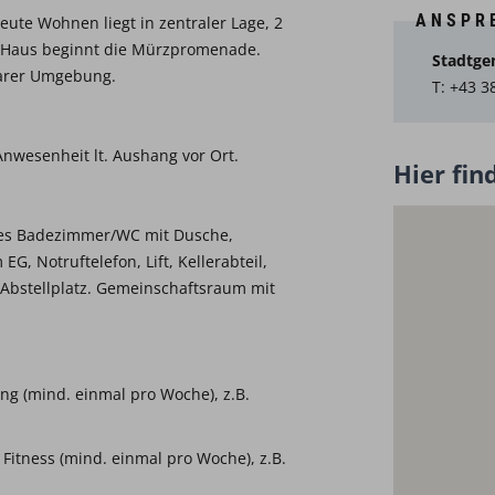
ANSPR
reute Wohnen liegt in zentraler Lage, 2
 Haus beginnt die Mürzpromenade.
Stadtge
barer Umgebung.
T: +43 3
Anwesenheit lt. Aushang vor Ort.
Hier fin
eies Badezimmer/WC mit Dusche,
G, Notruftelefon, Lift, Kellerabteil,
Abstellplatz. Gemeinschaftsraum mit
ng (mind. einmal pro Woche), z.B.
Fitness (mind. einmal pro Woche), z.B.