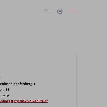
t
 Wohnen Kapfenberg 3
sse 11
nberg
nberg3[at]stmk.volkshilfe.at