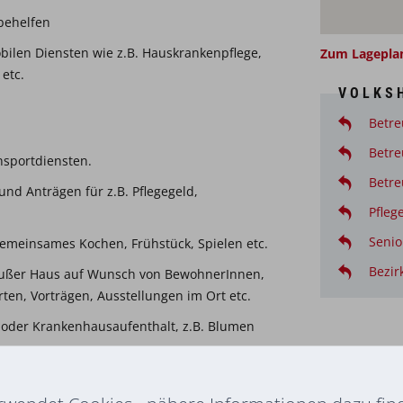
lbehelfen
bilen Diensten wie z.B. Hauskrankenpflege,
Zum Lagepla
 etc.
VOLKSH
Betre
Betre
ansportdiensten.
Betre
und Anträgen für z.B. Pflegegeld,
Pfleg
Senio
 gemeinsames Kochen, Frühstück, Spielen etc.
Bezir
n außer Haus auf Wunsch von BewohnerInnen,
ten, Vorträgen, Ausstellungen im Ort etc.
oder Krankenhausaufenthalt, z.B. Blumen