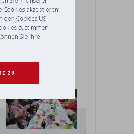
en Sie in unserer
e Cookies akzeptieren“
ch den Cookies US-
Cookies zustimmen
 können Sie Ihre
ME ZU