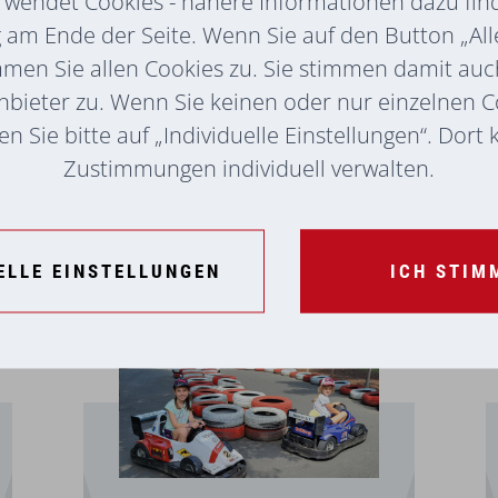
rwendet Cookies - nähere Informationen dazu find
rd sehr gerne eingegangen.
am Ende der Seite. Wenn Sie auf den Button „All
mmen Sie allen Cookies zu. Sie stimmen damit au
sten sind ortsüblich und werden Ihnen direkt
nbieter zu. Wenn Sie keinen oder nur einzelnen 
ten für die Betreuungsleistung werden vom
n Sie bitte auf „Individuelle Einstellungen“. Dort
Zustimmungen individuell verwalten.
ELLE EINSTELLUNGEN
ICH STIM