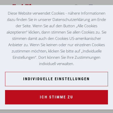
Diese Website verwendet Cookies - nähere Informationen
dazu finden Sie in unserer Datenschutzerklärung am Ende
JOBS MIT ZUKUNFT
MANAGEMENT UND VERWALTUNG
der Seite. Wenn Sie auf den Button „Alle Cookies
akzeptieren“ klicken, dann stimmen Sie allen Cookies zu. Sie
Zusammenstehen in stürmischen Zeiten
stimmen damit auch den Cookies US-amerikanischer
Wir sind auch in herausfordernden Zeiten auf der Suche
Anbieter zu. Wenn Sie keinen oder nur einzelnen Cookies
nach Volkshelfer:innen, bieten Ihnen einen sicheren
zustimmen möchten, klicken Sie bitte auf „Individuelle
Arbeitsplatz und legen besonderen Wert auf Ihre Gesundheit
Einstellungen“. Dort können Sie Ihre Zustimmungen
und persönliche Sicherheit.
individuell verwalten.
INDIVIDUELLE EINSTELLUNGEN
ICH STIMME ZU