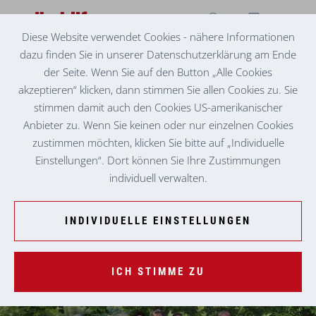
Diese Website verwendet Cookies - nähere Informationen
dazu finden Sie in unserer Datenschutzerklärung am Ende
EHRENAMTLICHE BESUCHSDIENSTE
ERFOLGREICHE WEITERBILDUNG IM
der Seite. Wenn Sie auf den Button „Alle Cookies
EHRENAMT STÄRKT BESUCHSDIENSTE
akzeptieren“ klicken, dann stimmen Sie allen Cookies zu. Sie
stimmen damit auch den Cookies US-amerikanischer
Im Mai fanden im Rahmen des Weiterbildungsprogramms
Anbieter zu. Wenn Sie keinen oder nur einzelnen Cookies
für Besuchsdienste zwei erfolgreiche Veranstaltungen in
zustimmen möchten, klicken Sie bitte auf „Individuelle
Wagna und Bairisch Kölldorf statt. Ehrenamtliche wurden in
Einstellungen“. Dort können Sie Ihre Zustimmungen
verschiedenen Bereichen geschult, wobei ein breites
individuell verwalten.
Themenspektrum von Hospiz bis hin zu
Selbstverteidigungskursen abgedeckt wurde. Neben dem
INDIVIDUELLE EINSTELLUNGEN
Austausch persönlicher Erfahrungen boten die Workshops
auch Gelegenheit für soziale Interaktion und das Schaffen
gemeinsamer Erinnerungen.
ICH STIMME ZU