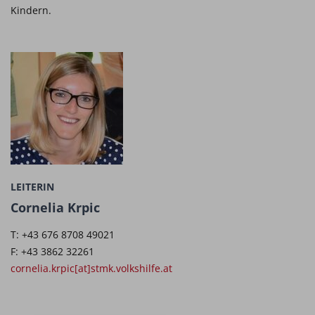
Kindern.
LEITERIN
Cornelia Krpic
T: +43 676 8708 49021
F: +43 3862 32261
cornelia.krpic[at]stmk.volkshilfe.at