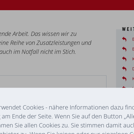
WEI
ende Arbeit. Das wissen wir zu
eine Reihe von Zusatzleistungen und
uch im Notfall nicht im Stich.
rwendet Cookies - nähere Informationen dazu find
eld
am Ende der Seite. Wenn Sie auf den Button „All
mmen Sie allen Cookies zu. Sie stimmen damit au
nbieter zu. Wenn Sie keinen oder nur einzelnen 