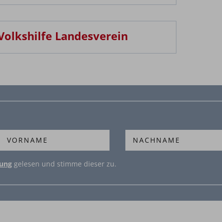
be und Schulveranstaltungen
Volkshilfe Landesverein
rung
gelesen und stimme dieser zu.