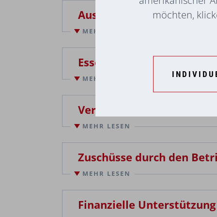
Ausflüge und Feierlichkei
möchten, klicke
MEHR LESEN
Essen und Trinken
INDIVIDU
MEHR LESEN
Vergünstigungen
MEHR LESEN
Zuschüsse durch den Betr
MEHR LESEN
Frischvermählte Mitarbeiter:innen erha
Frischgebackene Eltern dürfen sich eben
Finanzielle Unterstützung
Für Heilbehelfe können Mitarbeiter:inn