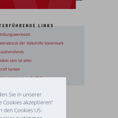
TERFÜHRENDE LINKS
Bildungswerkstatt
Betriebsrat der Volkshilfe Steiermark
Kautionsfonds
Dabei sein ist alles
Kraft tanken
Unterstützung im Notfall
en Sie in unserer
e Cookies akzeptieren“
ch den Cookies US-
Cookies zustimmen