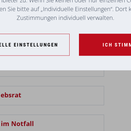
ten
n Sie bitte auf „Individuelle Einstellungen“. Dort
Zustimmungen individuell verwalten.
ELLE EINSTELLUNGEN
ICH STIM
iebsrat
lten vom Betriebsrat € 50,–
falls über € 50,– freuen.
 im Notfall
en beim Betriebsrat um einen € 50,– Zuschuss