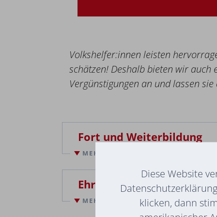
Volkshelfer:innen leisten hervorrag
schätzen! Deshalb bieten wir auch 
Vergünstigungen an und lassen sie a
Fort und Weiterbildung
MEHR LESEN
Diese Website ve
Ehrungen und Jubiläumsg
Datenschutzerklärung 
klicken, dann sti
MEHR LESEN
amerikanischer A