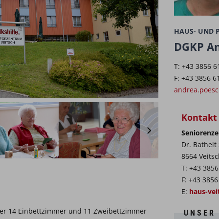
HAUS- UND P
DGKP An
T: +43 3856 6
F: +43 3856 
andrea.poesch
Kontakt
Seniorenze
Dr. Bathelt
8664 Veitsc
T: +43 385
F: +43 385
E:
haus-vei
ber 14 Einbettzimmer und 11 Zweibettzimmer
UNSER