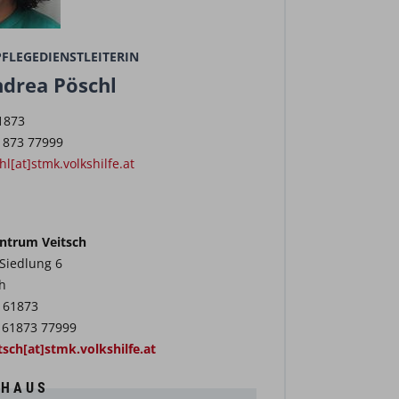
FLEGEDIENSTLEITERIN
drea Pöschl
1873
61873 77999
l[at]stmk.volkshilfe.at
ntrum Veitsch
 Siedlung 6
h
6 61873
6 61873 77999
tsch[at]stmk.volkshilfe.at
 HAUS