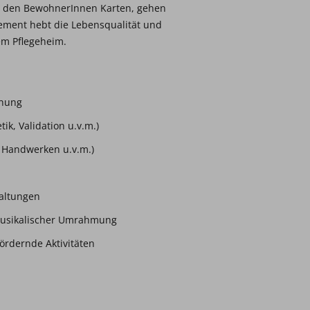
mit den BewohnerInnen Karten, gehen
ement hebt die Lebensqualität und
em Pflegeheim.
dnung
k, Validation u.v.m.)
 Handwerken u.v.m.)
taltungen
musikalischer Umrahmung
ördernde Aktivitäten