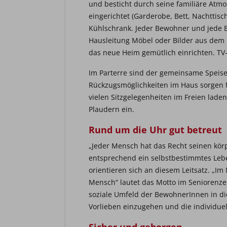
und besticht durch seine familiäre Atm
eingerichtet (Garderobe, Bett, Nachttisc
Kühlschrank. Jeder Bewohner und jede 
Hausleitung Möbel oder Bilder aus dem 
das neue Heim gemütlich einrichten. TV
Im Parterre sind der gemeinsame Speises
Rückzugsmöglichkeiten im Haus sorgen f
vielen Sitzgelegenheiten im Freien lad
Plaudern ein.
Rund um die Uhr gut betreut
„Jeder Mensch hat das Recht seinen körp
entsprechend ein selbstbestimmtes Lebe
orientieren sich an diesem Leitsatz. „Im
Mensch“ lautet das Motto im Seniorenzen
soziale Umfeld der BewohnerInnen in die
Vorlieben einzugehen und die individuel
Sicher und geborgen