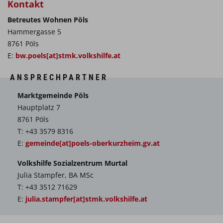
Kontakt
Betreutes Wohnen Pöls
Hammergasse 5
8761 Pöls
E:
bw.poels[at]stmk.volkshilfe.at
ANSPRECHPARTNER
Marktgemeinde Pöls
Hauptplatz 7
8761 Pöls
T: +43 3579 8316
E:
gemeinde[at]poels-oberkurzheim.gv.at
Volkshilfe Sozialzentrum Murtal
Julia Stampfer, BA MSc
T: +43 3512 71629
E:
julia.stampfer[at]stmk.volkshilfe.at
Maria Wölfler
WOHNBETREUERIN