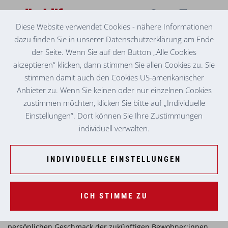
Diese Website verwendet Cookies - nähere Informationen
dazu finden Sie in unserer Datenschutzerklärung am Ende
BETREUTES WOHNEN
PÖLS
der Seite. Wenn Sie auf den Button „Alle Cookies
akzeptieren“ klicken, dann stimmen Sie allen Cookies zu. Sie
stimmen damit auch den Cookies US-amerikanischer
Wohnalternative für Senior:innen
Anbieter zu. Wenn Sie keinen oder nur einzelnen Cookies
zustimmen möchten, klicken Sie bitte auf „Individuelle
Betreutes Wohnen, auf Basis des Fördermodells der
Einstellungen“. Dort können Sie Ihre Zustimmungen
Landesregierung, kombiniert eine altersgerechte
individuell verwalten.
Mietwohnung und ein verbindliches Angebot an
Betreuungsleistungen für Menschen über 60. Die Kosten für
die Betreuungsleistungen sind sozial gestaffelt und werden
INDIVIDUELLE EINSTELLUNGEN
vom Land Steiermark und der Wohnsitzgemeinde
mitgetragen. Die Wohnungen sind wohnbeihilfenfähig.
ICH STIMME ZU
Individualität kombiniert mit Barrierefreiheit
Die Wohnungen sind barrierefrei und können ganz nach dem
persönlichen Geschmack der zukünftigen Bewohner:innen