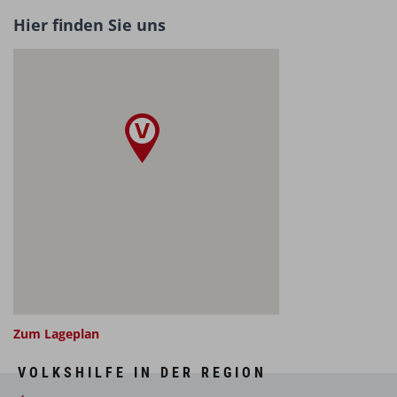
Tel.
+43 676 8708 23163
Hier finden Sie uns
bw.poels[at]stmk.volkshilfe.at
Zum Lageplan
VOLKSHILFE IN DER REGION