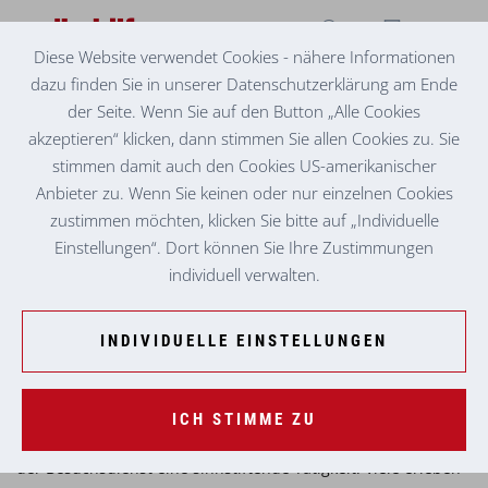
Diese Website verwendet Cookies - nähere Informationen
dazu finden Sie in unserer Datenschutzerklärung am Ende
BESUCHE GEGEN DIE EINSAMKEIT
Ö1-RADIOBEITRAG ÜBER EHRENAMTLICHEN
der Seite. Wenn Sie auf den Button „Alle Cookies
BESUCHSDIENST
akzeptieren“ klicken, dann stimmen Sie allen Cookies zu. Sie
stimmen damit auch den Cookies US-amerikanischer
In unseren Seniorenzentren erfahren Bewohner:innen täglich
Anbieter zu. Wenn Sie keinen oder nur einzelnen Cookies
professionelle Betreuung, Zeit und Zuwendung durch
zustimmen möchten, klicken Sie bitte auf „Individuelle
engagierte hauptamtliche Mitarbeiter:innen. Ehrenamtliche
Einstellungen“. Dort können Sie Ihre Zustimmungen
Besuchsdienste ergänzen dieses Angebot auf besondere
individuell verwalten.
Weise: Sie bringen zusätzliche Begegnungen, neue
Gespräche und individuelle gemeinsame Zeit in den Alltag
der Bewohner:innen. Ob beim Schnapsen, Spazierengehen,
INDIVIDUELLE EINSTELLUNGEN
miteinander Reden oder einfach beim Dasein: Diese Besuche
sorgen für Abwechslung, persönliche Kontakte und
bereichernde Momente, die von Bewohner:innen sehr
ICH STIMME ZU
geschätzt werden. Auch für die ehrenamtlich Engagierten ist
der Besuchsdienst eine sinnstiftende Tätigkeit. Viele erleben