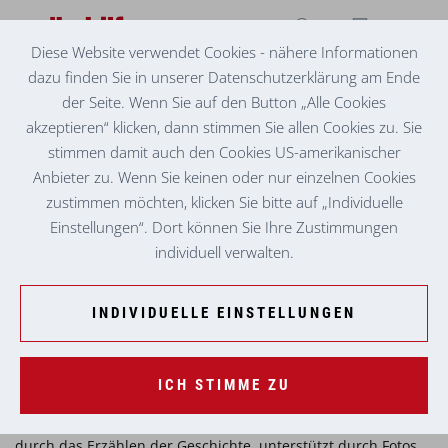
Diese Website verwendet Cookies - nähere Informationen
dazu finden Sie in unserer Datenschutzerklärung am Ende
SENIORENZENTRUM LANDL
TECHNOLOGIE TRIFFT MENSCHLICHKEIT -
der Seite. Wenn Sie auf den Button „Alle Cookies
ROBOTER PEPPER IM SENIORENZENTRUM
akzeptieren“ klicken, dann stimmen Sie allen Cookies zu. Sie
LANDL
stimmen damit auch den Cookies US-amerikanischer
Anbieter zu. Wenn Sie keinen oder nur einzelnen Cookies
Stellen Sie sich vor, Sie sind Bewohner:in eines
zustimmen möchten, klicken Sie bitte auf „Individuelle
Pflegewohnheimes. Vor einigen Tagen hatten Sie Besuch von
Einstellungen“. Dort können Sie Ihre Zustimmungen
kuscheligen Alpakas. Sie konnten die Tiere streicheln, füttern,
individuell verwalten.
mit ihnen im Garten spazieren gehen und waren begeistert!
Einige Tage später erleben Sie genau jene Wohlgefühle
erneut – dieses Mal durch eine Geschichte über diesen
INDIVIDUELLE EINSTELLUNGEN
Besuch, die Ihnen erzählt wird. Doch es ist kein gewöhnlicher
Erzähler, sondern ein humanoider Roboter namens Pepper,
der Ihnen die Geschichte erzählt!
ICH STIMME ZU
Vielleicht sind Sie bereits an leichter Demenz erkrankt. Doch
durch das Erzählen der Geschichte, unterstützt durch Fotos