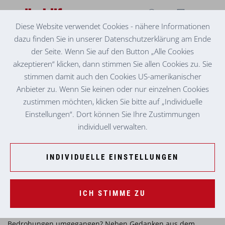
Diese Website verwendet Cookies - nähere Informationen
dazu finden Sie in unserer Datenschutzerklärung am Ende
SENIORENZENTRUM BAD AUSSEE
BEWEGENDE BEGEGNUNG ZWISCHEN
der Seite. Wenn Sie auf den Button „Alle Cookies
GENERATIONEN
akzeptieren“ klicken, dann stimmen Sie allen Cookies zu. Sie
stimmen damit auch den Cookies US-amerikanischer
Die 7A des BORG Bad Aussee besuchte am 21. April das
Anbieter zu. Wenn Sie keinen oder nur einzelnen Cookies
Seniorenzentrum der Volkshilfe in Bad Aussee, um dort ihr
zustimmen möchten, klicken Sie bitte auf „Individuelle
selbstinszeniertes Stück
Zukunft
aufzuführen. Im Mittelpunkt
Einstellungen“. Dort können Sie Ihre Zustimmungen
standen Zukunftssorgen, die viele unserer Schüler:innen
individuell verwalten.
beschäftigen: politische Instabilität, Künstliche Intelligenz
und Jobaussichten, Energieversorgung und Blackout-
Szenarien.
INDIVIDUELLE EINSTELLUNGEN
Die Aufführung war sehr gelungen und regte im Anschluss
eine spannende und berührende Diskussion zwischen den
ICH STIMME ZU
Generationen an. Welche Sorgen hatten die Zuseher in ihrer
Jugend? Wie sind sie damals mit gefühlten oder realen
Bedrohungen umgegangen? Neben Gedanken aus dem