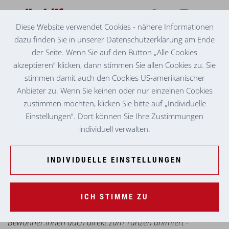
Diese Website verwendet Cookies - nähere Informationen
dazu finden Sie in unserer Datenschutzerklärung am Ende
SENIORENZENTRUM FROHNLEITEN
ZAHLREICHE VERANSTALTUNGEN IM AUGUST
der Seite. Wenn Sie auf den Button „Alle Cookies
akzeptieren“ klicken, dann stimmen Sie allen Cookies zu. Sie
Regelmäßig finden Musikvormittage oder auch -nachmittage
stimmen damit auch den Cookies US-amerikanischer
mit den Musiker:innen Georg Fleck-Obendrauf und Waltraud
Anbieter zu. Wenn Sie keinen oder nur einzelnen Cookies
Scheer statt, wo abwechslungsreiche Musik erklingt (von
zustimmen möchten, klicken Sie bitte auf „Individuelle
Schlagerhits, bis zu beschwingten Melodien und
Einstellungen“. Dort können Sie Ihre Zustimmungen
volkstümlichen Werken).
individuell verwalten.
An heißen Sommertagen erfreuen sich die Bewohner:innen
aber auch an Eiswagenbesuchen. Die bunten Sorten sorgen
INDIVIDUELLE EINSTELLUNGEN
stets für große Begeisterung.
Mitte August feierte man gemeinsam beim Sommerfest.
ICH STIMME ZU
Musikalisch umrahmt von "Rikkis Band" wurden einige
Bewohner:innen auch direkt zum Tanzen animiert -