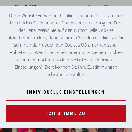
Diese Website verwendet Cookies - nähere Informationen
dazu finden Sie in unserer Datenschutzerklärung am Ende
VITA-PFLEGEAWARD 2024
PFLEGE MIT HERZ UND HINGABE
der Seite. Wenn Sie auf den Button „Alle Cookies
akzeptieren“ klicken, dann stimmen Sie allen Cookies zu. Sie
Am 21. November stand die Pflege im Rampenlicht: Der
stimmen damit auch den Cookies US-amerikanischer
Vita-Pflegeaward der Kleinen Zeitung wurde zum dritten Mal
Anbieter zu. Wenn Sie keinen oder nur einzelnen Cookies
verliehen. Eine Bühne, um herausragende Leistungen in der
zustimmen möchten, klicken Sie bitte auf „Individuelle
Pflege zu würdigen – und ein besonderer Abend für die
Einstellungen“. Dort können Sie Ihre Zustimmungen
Volkshilfe, die gleich zwei Gewinnerinnen aus den eigenen
individuell verwalten.
Reihen feiern konnte.
INDIVIDUELLE EINSTELLUNGEN
ICH STIMME ZU