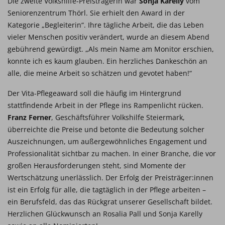
Die zweite Volkshilfe-Preisträgerin war
Sonja Karelly
vom
Seniorenzentrum Thörl. Sie erhielt den Award in der
Kategorie „Begleiterin“. Ihre tägliche Arbeit, die das Leben
vieler Menschen positiv verändert, wurde an diesem Abend
gebührend gewürdigt. „Als mein Name am Monitor erschien,
konnte ich es kaum glauben. Ein herzliches Dankeschön an
alle, die meine Arbeit so schätzen und gevotet haben!“
Der Vita-Pflegeaward soll die häufig im Hintergrund
stattfindende Arbeit in der Pflege ins Rampenlicht rücken.
Franz Ferner
, Geschäftsführer Volkshilfe Steiermark,
überreichte die Preise und betonte die Bedeutung solcher
Auszeichnungen, um außergewöhnliches Engagement und
Professionalität sichtbar zu machen. In einer Branche, die vor
großen Herausforderungen steht, sind Momente der
Wertschätzung unerlässlich. Der Erfolg der Preisträger:innen
ist ein Erfolg für alle, die tagtäglich in der Pflege arbeiten –
ein Berufsfeld, das das Rückgrat unserer Gesellschaft bildet.
Herzlichen Glückwunsch an Rosalia Pall und Sonja Karelly