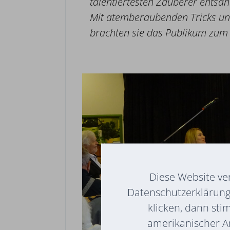
talentiertesten Zauberer entsan
Mit atemberaubenden Tricks u
brachten sie das Publikum zum
Diese Website ve
Datenschutzerklärung 
klicken, dann sti
amerikanischer A