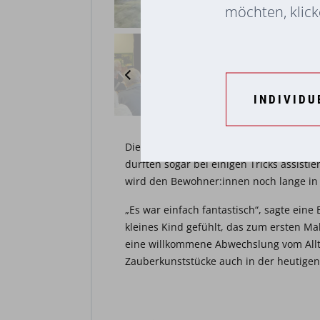
möchten, klicke
INDIVIDU
Die jungen und alten Zuschauer:innen h
durften sogar bei einigen Tricks assistie
wird den Bewohner:innen noch lange in 
„Es war einfach fantastisch“, sagte eine
kleines Kind gefühlt, das zum ersten Mal
eine willkommene Abwechslung vom All
Zauberkunststücke auch in der heutigen 