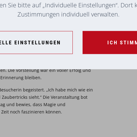
n Sie bitte auf „Individuelle Einstellungen“. Dort
Zustimmungen individuell verwalten.
ELLE EINSTELLUNGEN
ICH STIM
atten viel Freude an der Aufführung und
ren. Die Vorstellung war ein voller Erfolg und
Erinnerung bleiben.
 Besucherin begeistert. „Ich habe mich wie ein
 Zaubertricks sieht.“ Die Veranstaltung bot
tag und bewies, dass Magie und
Zeit noch faszinieren können.