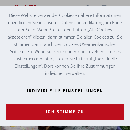
Diese Website verwendet Cookies - nähere Informationen
dazu finden Sie in unserer Datenschutzerklärung am Ende
VOLKSHILFE SENIORENZENTRUM LANDL
EIN BESONDERER GEBURTSTAG
der Seite. Wenn Sie auf den Button „Alle Cookies
akzeptieren“ klicken, dann stimmen Sie allen Cookies zu. Sie
Am 16. Mai 2022 zelebrierte das Volkshilfe Seniorenzentrum
stimmen damit auch den Cookies US-amerikanischer
Landl ein ganz besonderes Fest. Bewohnerin Maria Wedl,
Anbieter zu. Wenn Sie keinen oder nur einzelnen Cookies
feierte im Kreis ihrer Liebsten den 102. Geburtstag.
zustimmen möchten, klicken Sie bitte auf „Individuelle
Einstellungen“. Dort können Sie Ihre Zustimmungen
individuell verwalten.
INDIVIDUELLE EINSTELLUNGEN
ICH STIMME ZU