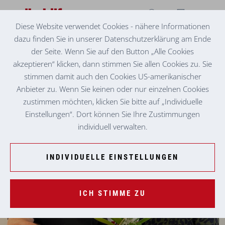
Diese Website verwendet Cookies - nähere Informationen
dazu finden Sie in unserer Datenschutzerklärung am Ende
SENIORENZENTRUM GRAZ-EGGENBERG
WOHLVERDIENTER RUHESTAND
der Seite. Wenn Sie auf den Button „Alle Cookies
akzeptieren“ klicken, dann stimmen Sie allen Cookies zu. Sie
Über 25 Jahre war er der „Mann für alle Fälle“! Mit dieser
stimmen damit auch den Cookies US-amerikanischer
Zusammenfassung verabschiedete sich gestern der
Anbieter zu. Wenn Sie keinen oder nur einzelnen Cookies
langjährige Haustechniker, Brandschutzbeauftragte und
zustimmen möchten, klicken Sie bitte auf „Individuelle
Sicherheitsvertrauensmann Edwin Dollinger in seine mehr
Einstellungen“. Dort können Sie Ihre Zustimmungen
als wohlverdiente Pension.
individuell verwalten.
INDIVIDUELLE EINSTELLUNGEN
ICH STIMME ZU