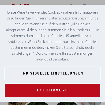
Diese Website verwendet Cookies - nähere Informationen
dazu finden Sie in unserer Datenschutzerklärung am Ende
SENIORENZENTRUM BAIRISCH KÖLLDORF
ERFÜLLUNG EINES HERZENSWUNSCHES
der Seite. Wenn Sie auf den Button „Alle Cookies
akzeptieren“ klicken, dann stimmen Sie allen Cookies zu. Sie
Am 15. Juni war es möglich, einen schon länger gehegten
stimmen damit auch den Cookies US-amerikanischer
Herzenswunsch von Bewohnerin Maria Köhldorfer im
Anbieter zu. Wenn Sie keinen oder nur einzelnen Cookies
Seniorenzentrum Bairisch Kölldorf zu erfüllen. Ihre beiden
zustimmen möchten, klicken Sie bitte auf „Individuelle
Söhne bereiteten das ehemalige Wohnhaus der Bewohnerin
Einstellungen“. Dort können Sie Ihre Zustimmungen
vor und luden sie auf einen gemeinsamen Nachmittag in die
individuell verwalten.
gewohnte und geliebte Umgebung ein.
INDIVIDUELLE EINSTELLUNGEN
ICH STIMME ZU