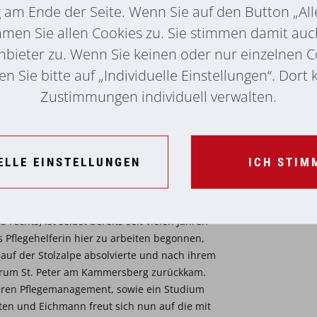
am Ende der Seite. Wenn Sie auf den Button „All
mmen Sie allen Cookies zu. Sie stimmen damit au
nbieter zu. Wenn Sie keinen oder nur einzelnen 
DGKP im Seniorenzentrum St. Peter am
n Sie bitte auf „Individuelle Einstellungen“. Dort
5 übernahm sie von ihrer Vorgängerin Heidi
iedelte das Seniorenzentrum an seinen
Zustimmungen individuell verwalten.
iel war es, im Seniorenzentrum eine Oase zu
ten, in WÜRDE leben und in WÜRDE sterben
hres Abschieds auch bei allen
llem bei ihren MitarbeiterInnen bedankte:
ELLE EINSTELLUNGEN
ICH STIM
die wertvolle Arbeit und das langjährige
d rechts) ist selbst bereits seit vielen Jahren
s Pflegehelferin hier zu arbeiten begonnen,
auf der Stolzalpe absolvierte und nach ihrem
trum St. Peter am Kammersberg zurückkam.
eren Pflegemanagement, sowie ein Studium
n und Eichmann freut sich nun auf die mit