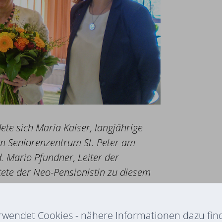
te sich Maria Kaiser, langjährige
im Seniorenzentrum St. Peter am
 Mario Pfundner, Leiter der
ttete der Neo-Pensionistin zu diesem
ierte zum 20-jährigen Dienstjubiläum
hmann in ihrer neuen
rwendet Cookies - nähere Informationen dazu find