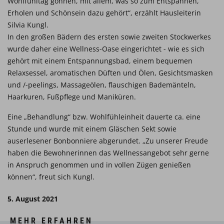
Wohlfühltag gönnen, mit allem, was so zum Entspannen,
Erholen und Schönsein dazu gehört“, erzählt Hausleiterin
Silvia Kungl.
In den großen Bädern des ersten sowie zweiten Stockwerkes
wurde daher eine Wellness-Oase eingerichtet - wie es sich
gehört mit einem Entspannungsbad, einem bequemen
Relaxsessel, aromatischen Düften und Ölen, Gesichtsmasken
und /-peelings, Massageölen, flauschigen Bademänteln,
Haarkuren, Fußpflege und Maniküren.
Eine „Behandlung“ bzw. Wohlfühleinheit dauerte ca. eine
Stunde und wurde mit einem Gläschen Sekt sowie
auserlesener Bonbonniere abgerundet. „Zu unserer Freude
haben die Bewohnerinnen das Wellnessangebot sehr gerne
in Anspruch genommen und in vollen Zügen genießen
können“, freut sich Kungl.
5. August 2021
MEHR ERFAHREN