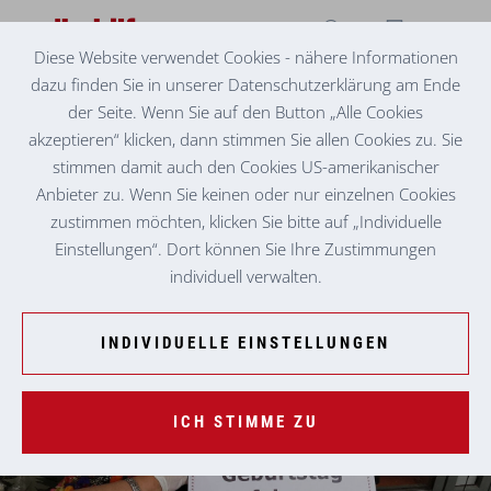
Diese Website verwendet Cookies - nähere Informationen
dazu finden Sie in unserer Datenschutzerklärung am Ende
SENIORENZENTRUM LANDL
100ER GEBURTSTAGSFEIER MIT "ZAUNGÄSTEN"
der Seite. Wenn Sie auf den Button „Alle Cookies
akzeptieren“ klicken, dann stimmen Sie allen Cookies zu. Sie
„Ich werde 100 Jahre alt.“ Davon war Maria Wedl,
stimmen damit auch den Cookies US-amerikanischer
Bewohnerin des Seniorenzentrums Landl, immer überzeugt.
Anbieter zu. Wenn Sie keinen oder nur einzelnen Cookies
Am Samstag, den 16.05.2020 war es soweit.
zustimmen möchten, klicken Sie bitte auf „Individuelle
Einstellungen“. Dort können Sie Ihre Zustimmungen
individuell verwalten.
INDIVIDUELLE EINSTELLUNGEN
ICH STIMME ZU