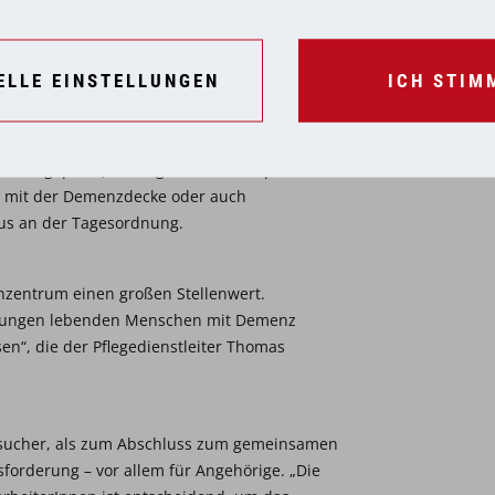
ELLE EINSTELLUNGEN
ICH STIM
 so lange wie möglich aufrecht zu erhalten,
den zu fördern, werden im Volkshilfe
en. Gedächtnistraining (ohne Unter- bzw.
nz angepasst), Übungen mit dem i-pad,
mit der Demenzdecke oder auch
aus an der Tagesordnung.
renzentrum einen großen Stellenwert.
ichtungen lebenden Menschen mit Demenz
n“, die der Pflegedienstleiter Thomas
esucher, als zum Abschluss zum gemeinsamen
forderung – vor allem für Angehörige. „Die