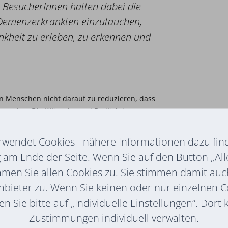
 BesucherInnen hatten dabei die
n Demenzerkrankten einzutauchen,
kheit zu erleben, zu erkennen und
nen Menschen nicht darauf zu reduzieren, dass
tig werden. Die Wünsche und Bedürfnisse von
hin Priorität“ sind sich Hausleiterin Iris
blaßer und DGKP Tanja Rieberer einig.
rwendet Cookies - nähere Informationen dazu find
am Ende der Seite. Wenn Sie auf den Button „All
sche und Bedürfnisse eingeht wurde an den
mmen Sie allen Cookies zu. Sie stimmen damit au
nbieter zu. Wenn Sie keinen oder nur einzelnen 
dnung: „Wir akzeptieren die Leidenschaften
n Sie bitte auf „Individuelle Einstellungen“. Dort
ch keine Veränderungen der „eigenen“
Zustimmungen individuell verwalten.
t sich die BewohnerInnen zurechtfinden