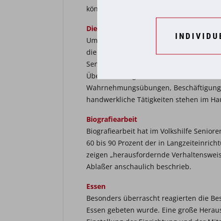
können.“
Die Aktivitäten
INDIVIDU
Um die Lebensqualität und Lebensfreude
die Selbstbestimmung und das Wohlbefin
Seniorenzentrum viele Aktionen angebot
Überforderung – dem Stadium der Deme
Wahrnehmungsübungen, Beschäftigung 
handwerkliche Tätigkeiten stehen im H
Biografiearbeit
Biografiearbeit hat im Volkshilfe Senio
60 bis 90 Prozent der in Langzeiteinr
zeigen „herausfordernde Verhaltensweise
Ablaßer anschaulich beschrieb.
Essen
Besonders überrascht reagierten die B
Essen gebeten wurde. Eine große Heraus