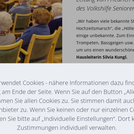
des Volkshilfe Senior
„Wir haben viele bekannte St
Hochzeitsmarsch“, die „Hölle
einige unbekannte. Zum Ein
Trompeten, Bassgeigen usw. D
um uns einen wunderschönen
Hausleiterin Silvia Kungl.
Anschließend gab es für die
Stärkung in Form von Brötch
rwendet Cookies - nähere Informationen dazu find
„Unseren BewohnerInnen hat 
am Ende der Seite. Wenn Sie auf den Button „All
wir Herrn Windisch und sein
begrüßen dürfen“, so Kungl.
mmen Sie allen Cookies zu. Sie stimmen damit au
nbieter zu. Wenn Sie keinen oder nur einzelnen 
n Sie bitte auf „Individuelle Einstellungen“. Dort
Besuch des Seniorenb
Zustimmungen individuell verwalten.
Schwungvoll ging’s dann auc