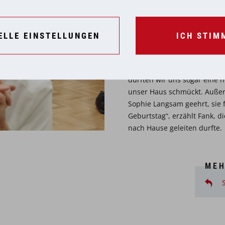
Volkshaus Frohnleiten zu.
Pf
gemeinsam mit einigen Kolle
ELLE EINSTELLUNGEN
ICH STIM
Veranstaltung, bei der zur
Pöllauer Tal auch fleißig get
„Mit einem Blumenbouquet, 
durften wir uns sogar eine
unser Haus schmückt. Auße
Sophie Langsam geehrt, sie f
Geburtstag“, erzählt Fank, di
nach Hause geleiten durft
MEH