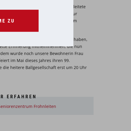
legedienstleiterin Ingeborg Fank
begleitete
gInnen eine rüstige Seniorenrunde zur
ME ZU
 Musik von den Ruck-Zuck-Buam aus dem
anzt wurde.
das wir bei der Verlosung gewonnen haben,
 nette Erinnerung mitheimnehmen, die nun
rdem wurde noch unsere Bewohnerin Frau
eiert im Mai dieses Jahres ihren 99.
e die heitere Ballgesellschaft erst um 20 Uhr
e.
R ERFAHREN
Seniorenzentrum Frohnleiten