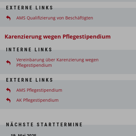
von Ausbildungsverordnungen und Lehrplänen
EXTERNE LINKS
umsetzen
AMS Qualifizierung von Beschäftigten
Lernprobleme und Konflikte erkennen,ansprechen
und Lösungsstrategien mit den Lernenden
entwickeln
Karenzierung wegen Pflegestipendium
ein berufsethisches Verhalten im Umgang mit der
INTERNE LINKS
neuen Berufsrolle als Praxisanleiter/-in einnehmen
Vereinbarung über Karenzierung wegen
einen optimalen Theorie-Praxistransfer
Pflegestipendium
gewährleisten
EXTERNE LINKS
AMS Pflegestipendium
AK Pflegestipendium
NÄCHSTE STARTTERMINE
19. Mai 2025