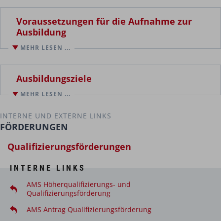
Abschluss:
Voraussetzungen für die Aufnahme zur
Ausbildung
Land Steiermark
MEHR LESEN ...
eine Berufsberechtigung im gehobenen Dienst für
Dauer:
Gesundheits- und Krankenpflege
Stundenausmaß:
Ausbildungsziele
mindestens zwei Jahre Berufserfahrung im
MEHR LESEN ...
gehobenen Dienst der Gesundheits- und
Krankenpflege (Vollzeit oder entsprechendes
INTERNE UND EXTERNE LINKS
Äquivalent)
Auszubildende in der Praxis nach neuesten
FÖRDERUNGEN
pflegepädagogischen und wissenschaftlichen
Qualifizierungsförderungen
Erkenntnissen begleiten und anleiten
Anleitungssituationen planen, durchführen und
INTERNE LINKS
evaluieren
AMS Höherqualifizierungs- und
Lernprozesse initiieren und begleiten
Qualifizierungsförderung
AMS Antrag Qualifizierungsförderung
Modelle situativen Lernens unter Berücksichtigung