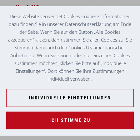
Diese Website verwendet Cookies - nähere Informationen
dazu finden Sie in unserer Datenschutzerklärung am Ende
QUALIFIZIERUNG: PRAXISANLEITUNG
der Seite. Wenn Sie auf den Button „Alle Cookies
akzeptieren“ klicken, dann stimmen Sie allen Cookies zu. Sie
Berufsbild, Qualifikationen, Förderungen, wichtige
stimmen damit auch den Cookies US-amerikanischer
Links ...
Anbieter zu. Wenn Sie keinen oder nur einzelnen Cookies
zustimmen möchten, klicken Sie bitte auf „Individuelle
Einstellungen“. Dort können Sie Ihre Zustimmungen
ALLGEMEINE INFORMATIONEN
individuell verwalten.
Allgemeines zur Ausbildung
INDIVIDUELLE EINSTELLUNGEN
MEHR LESEN ...
Dauer:
ICH STIMME ZU
Berufsbild
Stundenausmaß:
MEHR LESEN ...
Kosten: