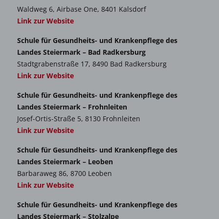
Waldweg 6, Airbase One, 8401 Kalsdorf
Link zur Website
Mitwirkung bei Diagnostik und Therapie:
Schule für Gesundheits- und Krankenpflege des
Landes Steiermark – Bad Radkersburg
Verabreichung von lokal, transdermal sowie über
Stadtgrabenstraße 17, 8490 Bad Radkersburg
Gastrointestinal- und/oder Respirationstrakt zu
Link zur Website
verabreichenden Arzneimitteln
Schule für Gesundheits- und Krankenpflege des
Verabreichung von subkutanen Insulininjektionen
Landes Steiermark – Frohnleiten
und subkutanen Injektionen von
Josef-Ortis-Straße 5, 8130 Frohnleiten
blutgerinnungshemmenden Arzneimitteln
Link zur Website
standardisierte Blut-, Harn- und
Schule für Gesundheits- und Krankenpflege des
Stuhluntersuchungen sowie Blutentnahme aus der
Landes Steiermark – Leoben
Kapillare im Rahmen der patientennahen
Barbaraweg 86, 8700 Leoben
Labordiagnostik und Durchführung von
Link zur Website
Schnelltestverfahren (Point-of-Care-Tests)
Schule für Gesundheits- und Krankenpflege des
Blutentnahme aus der Vene, ausgenommen bei
Landes Steiermark – Stolzalpe
Kindern