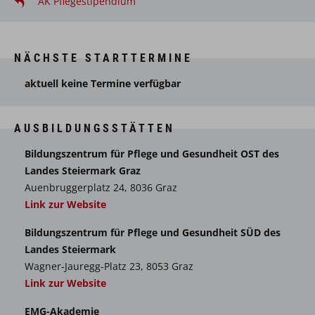
AK Pflegestipendium
von Auszubildenden der Pflegeassistenzberufe nach
Anordnung von Angehörigen des gehobenen
Dienstes für Gesundheits- und Krankenpflege.
NÄCHSTE STARTTERMINE
Handeln in Notfällen
aktuell keine Termine verfügbar
Erkennen und Einschätzen von Notfällen und Setzen
entsprechender Maßnahmen und
AUSBILDUNGSSTÄTTEN
eigenverantwortliche Durchführung lebensrettender
Sofortmaßnahmen, solange und soweit ein Arzt nicht
Bildungszentrum für Pflege und Gesundheit OST des
zur Verfügung steht, insbesondere
Landes Steiermark Graz
Auenbruggerplatz 24, 8036 Graz
Herzdruckmassage und Beatmung mit einfachen
Link zur Website
Beatmungshilfen
Durchführung der Defibrillation mit
Bildungszentrum für Pflege und Gesundheit SÜD des
halbautomatischen Geräten oder Geräten im
Landes Steiermark
halbautomatischen Modus
Wagner-Jauregg-Platz 23, 8053 Graz
Link zur Website
Verabreichung von Sauerstoff
EMG-Akademie