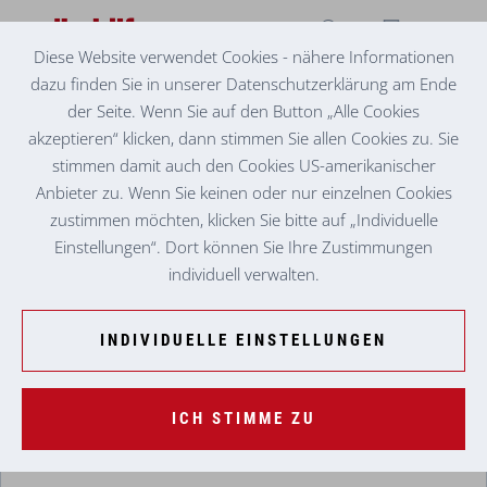
Diese Website verwendet Cookies - nähere Informationen
dazu finden Sie in unserer Datenschutzerklärung am Ende
AUS- UND WEITERBILDUNG ZUM:R
der Seite. Wenn Sie auf den Button „Alle Cookies
PFLEGEFACHASSISTENT:IN
akzeptieren“ klicken, dann stimmen Sie allen Cookies zu. Sie
stimmen damit auch den Cookies US-amerikanischer
Berufsbild, Qualifikationen, Förderungen, wichtige
Anbieter zu. Wenn Sie keinen oder nur einzelnen Cookies
Links ...
zustimmen möchten, klicken Sie bitte auf „Individuelle
Einstellungen“. Dort können Sie Ihre Zustimmungen
individuell verwalten.
ALLGEMEINE INFORMATIONEN
INDIVIDUELLE EINSTELLUNGEN
Allgemeines zur Ausbildung
MEHR LESEN ...
Dauer:
ICH STIMME ZU
Stundenausmaß:
Berufsbild