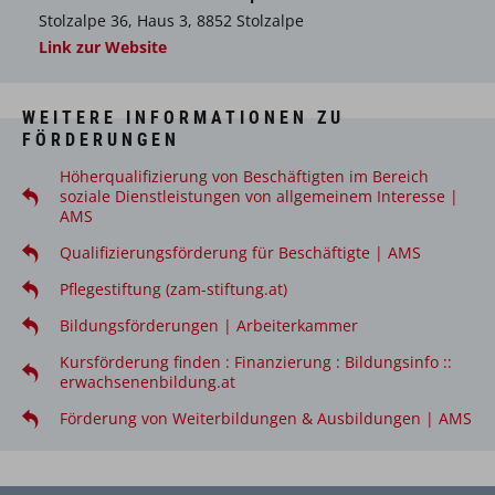
Stolzalpe 36, Haus 3, 8852 Stolzalpe
Durchführung von Mikro- und Einmalklistieren
Link zur Website
Durchführung einfacher Wundversorgung,
einschließlich Anlegen von Verbänden, Wickeln und
WEITERE INFORMATIONEN ZU
Bandagen
FÖRDERUNGEN
Durchführung von Sondenernährung bei liegenden
Höherqualifizierung von Beschäftigten im Bereich
Magensonden
soziale Dienstleistungen von allgemeinem Interesse |
AMS
Absaugen aus den oberen Atemwegen sowie dem
Qualifizierungsförderung für Beschäftigte | AMS
Tracheostoma in stabilen Pflegesituationen
Pflegestiftung (zam-stiftung.at)
Erhebung und Überwachung von medizinischen
Basisdaten (Puls, Blutdruck, Atmung, Temperatur,
Bildungsförderungen | Arbeiterkammer
Bewusstseinslage, Gewicht, Größe, Ausscheidungen)
Kursförderung finden : Finanzierung : Bildungsinfo ::
erwachsenenbildung.at
einfache Wärme-, Kälte- und Lichtanwendungen
Förderung von Weiterbildungen & Ausbildungen | AMS
II. Pflegeprozess