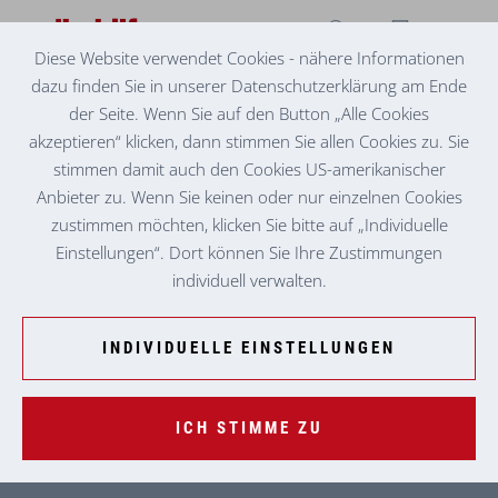
Diese Website verwendet Cookies - nähere Informationen
BETREUTES WOHNEN
dazu finden Sie in unserer Datenschutzerklärung am Ende
LOCATION #4
der Seite. Wenn Sie auf den Button „Alle Cookies
akzeptieren“ klicken, dann stimmen Sie allen Cookies zu. Sie
PFLEGE ZUHAUSE
stimmen damit auch den Cookies US-amerikanischer
LOCATION #3
Anbieter zu. Wenn Sie keinen oder nur einzelnen Cookies
zustimmen möchten, klicken Sie bitte auf „Individuelle
PFLEGEHEIM
Einstellungen“. Dort können Sie Ihre Zustimmungen
LOCATION #1
individuell verwalten.
LOCATION #2
TAGESZENTRUM
INDIVIDUELLE EINSTELLUNGEN
LOCATION #5
ICH STIMME ZU