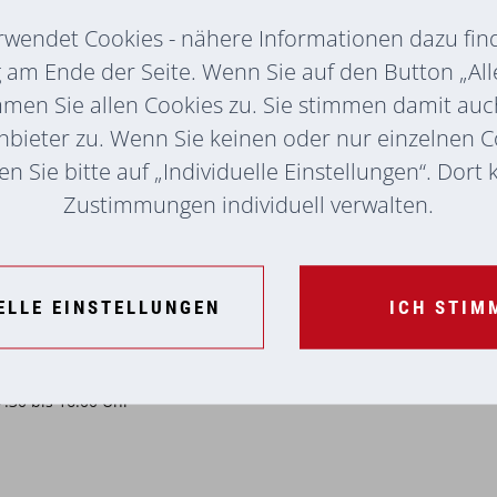
rwendet Cookies - nähere Informationen dazu find
am Ende der Seite. Wenn Sie auf den Button „All
mmen Sie allen Cookies zu. Sie stimmen damit au
nsgefährten, meinen 3 Kindern aus einer
nbieter zu. Wenn Sie keinen oder nur einzelnen 
meinsamen Kindern
n Sie bitte auf „Individuelle Einstellungen“. Dort
ekt beim Haus
Zustimmungen individuell verwalten.
rsmitteln:
Postbus Haltestelle
g
ELLE EINSTELLUNGEN
ICH STIM
ahrradanhänger
: ja
14 Jahren
7:30 bis 16:00 Uhr