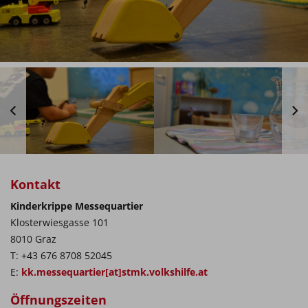
Kontakt
Kinderkrippe Messequartier
Klosterwiesgasse 101
8010 Graz
T: +43 676 8708 52045
E:
kk.messequartier[at]stmk.volkshilfe.at
Öffnungszeiten