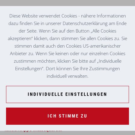
Diese Website verwendet Cookies - nähere Informationen
dazu finden Sie in unserer Datenschutzerklärung am Ende
der Seite. Wenn Sie auf den Button „Alle Cookies
KINDERKRIPPE
MESSEQUARTIER
akzeptieren“ klicken, dann stimmen Sie allen Cookies zu. Sie
stimmen damit auch den Cookies US-amerikanischer
Anbieter zu. Wenn Sie keinen oder nur einzelnen Cookies
Herzlich willkommen in der Kinderkrippe
zustimmen möchten, klicken Sie bitte auf „Individuelle
Messequartier!
Einstellungen“. Dort können Sie Ihre Zustimmungen
individuell verwalten.
Um einen Eindruck von unseren Räumlichkeiten zu
bekommen, gibt es hier einen kleinen Rundgang durch unser
Haus.
INDIVIDUELLE EINSTELLUNGEN
Wir hoffen, euch bald persönlich bei uns begrüßen zu
dürfen.
ICH STIMME ZU
Hier noch ein PDF mit Informationen zum Download:
Kinderkrippe Messequartier