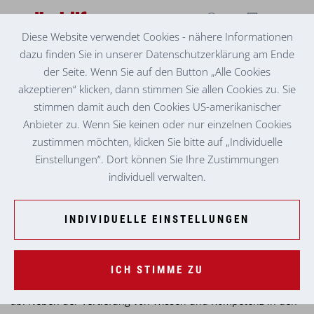
Diese Website verwendet Cookies - nähere Informationen
dazu finden Sie in unserer Datenschutzerklärung am Ende
HOCHSCHULLEHRGANG LEITUNG UND LEADERSHIP
FEIERLICHE ZERTIFIKATSVERLEIHUNG
der Seite. Wenn Sie auf den Button „Alle Cookies
akzeptieren“ klicken, dann stimmen Sie allen Cookies zu. Sie
Heute fand die feierliche
stimmen damit auch den Cookies US-amerikanischer
Zertifikatsverleihung des Hochschullehrgangs
Anbieter zu. Wenn Sie keinen oder nur einzelnen Cookies
Leitung und Leadership
in der
zustimmen möchten, klicken Sie bitte auf „Individuelle
Elementarpädagogik an der PH Steiermark
Einstellungen“. Dort können Sie Ihre Zustimmungen
statt.
individuell verwalten.
Eine unserer Leiter:innen,
Frau Magdalena Veselsky aus der
INDIVIDUELLE EINSTELLUNGEN
Kinderkrippe Assmanngasse in Leibnitz
, hat den
zweisemestrigen Lehrgang erfolgreich abgeschlossen.
Der Lehrgang zielt auf eine professionsorientierte
ICH STIMME ZU
Weiterbildung für Leiter:innen und deren Stellvertreter:innen
ab. Neben der Vertiefung von Wissen und Kompetenz in den