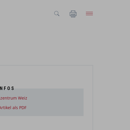
INFOS
lzentrum Weiz
rtikel als PDF