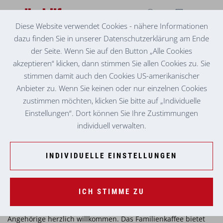
Diese Website verwendet Cookies - nähere Informationen
dazu finden Sie in unserer Datenschutzerklärung am Ende
TAGESZENTRUM FROHNLEITEN
FAMILIENKAFFEE IM TAGESZENTRUM
der Seite. Wenn Sie auf den Button „Alle Cookies
FROHNLEITEN
akzeptieren“ klicken, dann stimmen Sie allen Cookies zu. Sie
stimmen damit auch den Cookies US-amerikanischer
Jeden ersten Mittwoch im Monat lädt das Tageszentrum
Anbieter zu. Wenn Sie keinen oder nur einzelnen Cookies
Frohnleiten herzlich zum Familienkaffee ein.
zustimmen möchten, klicken Sie bitte auf „Individuelle
Einstellungen“. Dort können Sie Ihre Zustimmungen
Beginn ab Mittwoch, 1. April 2026
individuell verwalten.
Jeweils von 14.00 bis 15.30 Uhr
In gemütlicher Atmosphäre möchten wir unseren
INDIVIDUELLE EINSTELLUNGEN
Angehörigen die Möglichkeit zu einem ungezwungenen
Austausch bieten. Bei Kaffee und Kuchen bleibt Zeit für
Gespräche, Fragen und persönliche Begegnungen.
ICH STIMME ZU
Gleichzeitig heißen wir neue interessierte Gäste und
Angehörige herzlich willkommen. Das Familienkaffee bietet