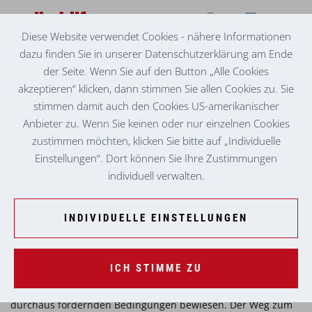
Diese Website verwendet Cookies - nähere Informationen
dazu finden Sie in unserer Datenschutzerklärung am Ende
SOZIALZENTRUM MURTAL
VOLKSHELFER:INNEN SIND BEI JEDEM WETTER
der Seite. Wenn Sie auf den Button „Alle Cookies
STARTKLAR
akzeptieren“ klicken, dann stimmen Sie allen Cookies zu. Sie
stimmen damit auch den Cookies US-amerikanischer
Insgesamt 61 Teilnehmer:innen aus der ganzen
Anbieter zu. Wenn Sie keinen oder nur einzelnen Cookies
Obersteiermark waren trotz katastrophalem Wetter beim
zustimmen möchten, klicken Sie bitte auf „Individuelle
Sparkassen Businesslauf 2026 am Red Bull Ring dabei und
Einstellungen“. Dort können Sie Ihre Zustimmungen
ließen sich nicht abhalten.
individuell verwalten.
Auf jedem Berg, in jedem Tal, bei strahlendem Sonnenschein,
Schnee und Glatteis und auch wenn es "Schusterbuben
INDIVIDUELLE EINSTELLUNGEN
regnet": eine Volkshilfe ist immer in der Nähe.
Und dass wir so viel mehr leisten können, als Kinderbildung-
ICH STIMME ZU
und -betreuung, Pflege und Betreuung (egal ob mobil oder
stationär oder Betreutes Wohnen), das haben wir gestern bei
durchaus fordernden Bedingungen bewiesen. Der Weg zum