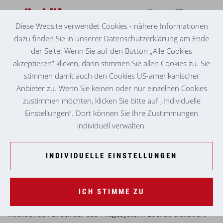
Diese Website verwendet Cookies - nähere Informationen
dazu finden Sie in unserer Datenschutzerklärung am Ende
PFLEGE: FELS IN DER BRANDUNG
UNSERE GESCHÄFTSFÜHRERINNEN IM
der Seite. Wenn Sie auf den Button „Alle Cookies
GESPRÄCH MIT DEM BUSINESS MONAT
akzeptieren“ klicken, dann stimmen Sie allen Cookies zu. Sie
stimmen damit auch den Cookies US-amerikanischer
Unsere Geschäftsführerinnen Brigitte Schafarik und
Anbieter zu. Wenn Sie keinen oder nur einzelnen Cookies
Genoveva Kocher-Schruf wurden vor kurzem vom BUSINESS
zustimmen möchten, klicken Sie bitte auf „Individuelle
MONAT zum Thema „Health & Care 2026“ zum Gespräch
Einstellungen“. Dort können Sie Ihre Zustimmungen
gebeten. Die beiden tauschten sich mit Stv. Chefredakteurin
individuell verwalten.
Betina Petschauer über die aktuellen Herausforderungen und
Zukunftsperspektiven der Pflege aus.
INDIVIDUELLE EINSTELLUNGEN
Wie attraktiv ist der Pflegeberuf, wie sind Karriere- und die
zentralen Weiterbildungsmöglichkeiten der Volkshilfe. Wie
steht es um die Vereinbarkeit von Beruf und Familie und die
ICH STIMME ZU
steigenden Anforderungen an Pflegekräfte sowie den
wachsenden Druck auf das Pflegesystem. Ebenso diskutiert