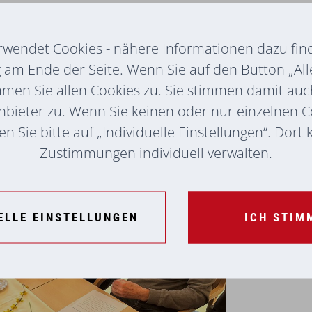
ive Auswirkung auf geistige Fähigkeiten,
r allem bei älteren Menschen mit
rwendet Cookies - nähere Informationen dazu find
r Demenz.
am Ende der Seite. Wenn Sie auf den Button „All
mmer wieder, wie positiv diese gemeinsamen
mmen Sie allen Cookies zu. Sie stimmen damit au
 im Alter gilt: Wer geistig, körperlich und
nbieter zu. Wenn Sie keinen oder nur einzelnen 
ine Fähigkeiten, sondern auch sein Wohlbefinden
n Sie bitte auf „Individuelle Einstellungen“. Dort
Zustimmungen individuell verwalten.
ELLE EINSTELLUNGEN
ICH STIM