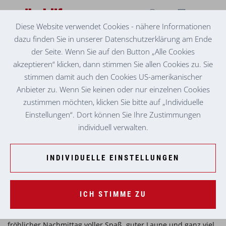
Diese Website verwendet Cookies - nähere Informationen
dazu finden Sie in unserer Datenschutzerklärung am Ende
KINDERKRIPPE ST. JOHANN IN DER HAIDE
FAMILIENFEST
der Seite. Wenn Sie auf den Button „Alle Cookies
akzeptieren“ klicken, dann stimmen Sie allen Cookies zu. Sie
Summ, summ, summ – in der Kinderkrippe St.
stimmen damit auch den Cookies US-amerikanischer
Johann in der Haide wurde beim Familienfest
Anbieter zu. Wenn Sie keinen oder nur einzelnen Cookies
fleißig gefeiert!
zustimmen möchten, klicken Sie bitte auf „Individuelle
Einstellungen“. Dort können Sie Ihre Zustimmungen
Unter dem Motto "Bienen" begrüßten die Kinder ihre Gäste
individuell verwalten.
mit schwungvollen Liedern und zeigten beim Bienentanz
gemeinsam mit den Eltern vollen Körpereinsatz.
INDIVIDUELLE EINSTELLUNGEN
Imker Martin gewährte spannende Einblicke in das Leben der
Bienen, während bei den Spielestationen, im Bienenkino und
auf der Hüpfburg gelacht, gespielt und gehüpft wurde.
ICH STIMME ZU
Mit Eltern, Großeltern und vielen Gästen wurde es ein
fröhlicher Nachmittag voller Spaß, guter Laune und ganz viel