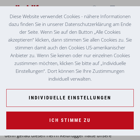
Diese Website verwendet Cookies - nähere Informationen
dazu finden Sie in unserer Datenschutzerklärung am Ende
SOZIALZENTRUM MURTAL
WIEDERSEHEN ALTER FREUNDE
der Seite. Wenn Sie auf den Button „Alle Cookies
akzeptieren“ klicken, dann stimmen Sie allen Cookies zu. Sie
Manchmal schreibt das Leben die besten Geschichten – und
stimmen damit auch den Cookies US-amerikanischer
manchmal helfen unsere Mitarbeiter:innen ein bisschen
Anbieter zu. Wenn Sie keinen oder nur einzelnen Cookies
nach. Unsere Mitarbeiterin vom Mobilen Dienst, Sigrid
zustimmen möchten, klicken Sie bitte auf „Individuelle
Lindner, hat da nämlich ganz nebenbei zwei alte Freunde
Einstellungen“. Dort können Sie Ihre Zustimmungen
wieder zusammengebracht – und das nach gefühlt 100
individuell verwalten.
Jahren!
Alles begann ganz harmlos: Herr Weber hat von seinem
INDIVIDUELLE EINSTELLUNGEN
bevorstehenden Geburtstag erzählt und sie ist mit ihm ins
Plaudern gekommen… „Gibt’s eigentlich noch Freunde von
früher?“ Und da fällt der Name: Hansi Reibrugger – der
ICH STIMME ZU
Reiberl aus Judenburg. Kurzer Moment der Überraschung,
denn genau diesen Herrn Reibrugger hatte unsere