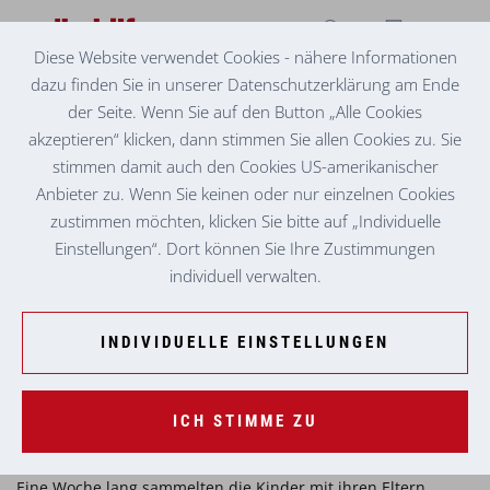
Diese Website verwendet Cookies - nähere Informationen
dazu finden Sie in unserer Datenschutzerklärung am Ende
KINDERGARTEN RÖTHELSTEIN
WIR FREUEN UNS AUF DEN BESUCH VON
der Seite. Wenn Sie auf den Button „Alle Cookies
„KLUMPAT DER MÜLLTROLL“!
akzeptieren“ klicken, dann stimmen Sie allen Cookies zu. Sie
stimmen damit auch den Cookies US-amerikanischer
Mit viel Engagement, Kreativität und Herzblut haben sich das
Anbieter zu. Wenn Sie keinen oder nur einzelnen Cookies
Team, und die Kinder in den vergangenen Wochen intensiv
zustimmen möchten, klicken Sie bitte auf „Individuelle
mit den Themen Nachhaltigkeit und Umweltschutz
Einstellungen“. Dort können Sie Ihre Zustimmungen
auseinandergesetzt. Ausgangspunkt war das Bilderbuch
individuell verwalten.
„Klumpat, der Mülltroll!“, das uns auf besondere Weise für
den achtsamen Umgang mit unserer Umwelt sensibilisiert
hat. Gemeinsam haben wir über Müll, Umweltverschmutzung
INDIVIDUELLE EINSTELLUNGEN
und unsere Verantwortung gegenüber der Natur gesprochen.
Die Kinder hatten die Möglichkeit, eigene Erfahrungen zu
teilen, Fragen zu stellen und Ideen zu entwickeln, wie wir
ICH STIMME ZU
unseren Alltag nachhaltiger gestalten können.
Eine Woche lang sammelten die Kinder mit ihren Eltern