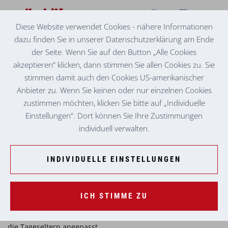
Diese Website verwendet Cookies - nähere Informationen
dazu finden Sie in unserer Datenschutzerklärung am Ende
KINDERBILDUNG- UND -BETREUUNG
WEITERBILDUNG IM BEREICH "MELDUNG UND
der Seite. Wenn Sie auf den Button „Alle Cookies
DOKUMENTATION" FÜR TAGESELTERN
akzeptieren“ klicken, dann stimmen Sie allen Cookies zu. Sie
stimmen damit auch den Cookies US-amerikanischer
Tageseltern bieten ein besonders familiäres Wohlfühl-Umfeld
Anbieter zu. Wenn Sie keinen oder nur einzelnen Cookies
für die Jüngsten. Umso wichtiger, wenn Tageseltern für Ihre
zustimmen möchten, klicken Sie bitte auf „Individuelle
Arbeit mit Kindern geschulte Augen und Ohren haben, um
Einstellungen“. Dort können Sie Ihre Zustimmungen
Fälle von Gewalt oder Missbrauch früh zu erkennen.
individuell verwalten.
In der Volkshilfe Steiermark gibt es daher verpflichtende
Weiterbildungen, die maßgeschneidert auf die Bedürfnisse
INDIVIDUELLE EINSTELLUNGEN
unserer Mitarbeiter:innen konzipiert werden. Dabei geht es
unter anderem um Sensibilisierung, Verdachtsmeldungen auf
Kindeswohlgefährdungen und Meldewege. Nach einer sehr
ICH STIMME ZU
erfolgreichen Umsetzung im institutionellen Kinderbildungs-
und -betreuungsbereich wurde das Angebot nun speziell für
die Tageseltern angepasst.