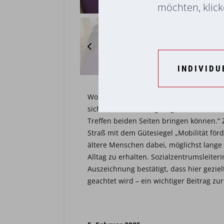
möchten, klicke
INDIVIDU
Wohnbetreuerin
Roswitha Hörmann
lob
sich ohne Berührungsängste auf den Abe
Treffen beiden Seiten bringen können.
Straß mit dem Gütesiegel „Mobilität förd
ältere Menschen dabei, möglichst lange 
Alltag zu erhalten. Sozialzentrumsleiter
Auszeichnung bestätigt, dass hier gezie
geachtet wird – ein wichtiger Beitrag z