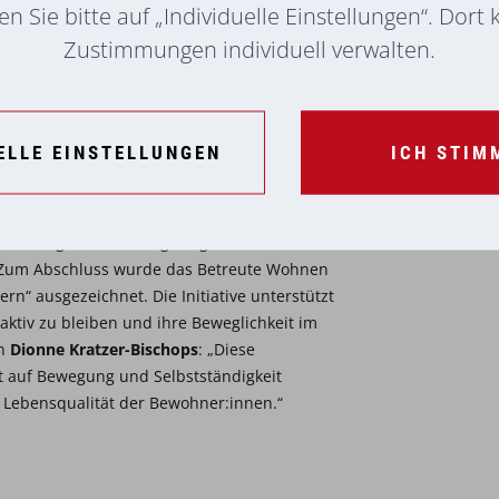
n Sie bitte auf „Individuelle Einstellungen“. Dort
Zustimmungen individuell verwalten.
ELLE EINSTELLUNGEN
ICH STIM
te die Offenheit der Jugendlichen: „Sie haben
nd eingelassen und gezeigt, wie viel solche
“ Zum Abschluss wurde das Betreute Wohnen
ern“ ausgezeichnet. Die Initiative unterstützt
aktiv zu bleiben und ihre Beweglichkeit im
in
Dionne Kratzer-Bischops
: „Diese
lt auf Bewegung und Selbstständigkeit
ur Lebensqualität der Bewohner:innen.“