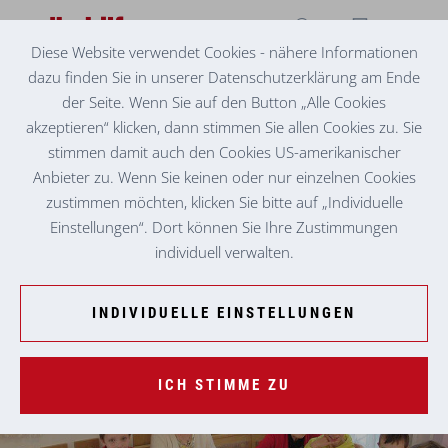
Diese Website verwendet Cookies - nähere Informationen
dazu finden Sie in unserer Datenschutzerklärung am Ende
SENIORENZENTRUM ST. PETER-FREIENSTEIN
GESCHICHTEN, DIE BRÜCKEN SCHLAGEN
der Seite. Wenn Sie auf den Button „Alle Cookies
akzeptieren“ klicken, dann stimmen Sie allen Cookies zu. Sie
Die Viertklässler:innen der Volksschule St. Peter-Freienstein
stimmen damit auch den Cookies US-amerikanischer
besuchten an ihrem Vorlesetag das örtliche Volkshilfe
Anbieter zu. Wenn Sie keinen oder nur einzelnen Cookies
Seniorenzentrum. Mit sorgfältig ausgewählten Texten
zustimmen möchten, klicken Sie bitte auf „Individuelle
fesselten sie die Zuhörer:innen, die aufmerksam lauschten
Einstellungen“. Dort können Sie Ihre Zustimmungen
und anschließend mit den Kindern ins Gespräch kamen.
individuell verwalten.
Dabei erzählten einige von ihren Lieblingsbüchern oder
davon, welche Geschichten sie selbst früher gerne
INDIVIDUELLE EINSTELLUNGEN
vorgelesen haben.
ICH STIMME ZU