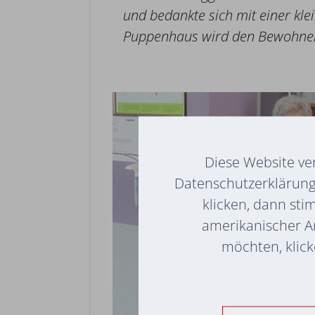
und bedankte sich mit einer kl
Puppenhaus wird den Bewohner:i
Diese Website ve
Datenschutzerklärung 
klicken, dann sti
amerikanischer A
möchten, klicke