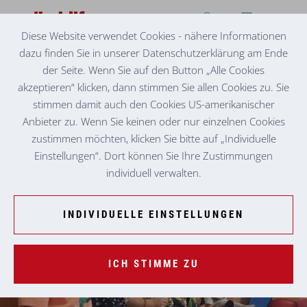
Diese Website verwendet Cookies - nähere Informationen
dazu finden Sie in unserer Datenschutzerklärung am Ende
MONTESSORI-KINDERHAUS GRAZ-WETZELSDORF
CAPTAIN AHOI!
der Seite. Wenn Sie auf den Button „Alle Cookies
akzeptieren“ klicken, dann stimmen Sie allen Cookies zu. Sie
Vergangenen Monat ging es hoch her im Montessori-
stimmen damit auch den Cookies US-amerikanischer
Kinderhaus Graz-Wetzelsdorf: Therapiehund Captain kam
Anbieter zu. Wenn Sie keinen oder nur einzelnen Cookies
wieder einmal zu Besuch. Schon vor seiner Ankunft war die
zustimmen möchten, klicken Sie bitte auf „Individuelle
Aufregung groß und als er dann mit seinen Begleiterinnen
Einstellungen“. Dort können Sie Ihre Zustimmungen
Katharina und Angela Koch eintraf, ertönten fröhliche Rufe:
individuell verwalten.
„Captain, da ist Captain!“
INDIVIDUELLE EINSTELLUNGEN
ICH STIMME ZU