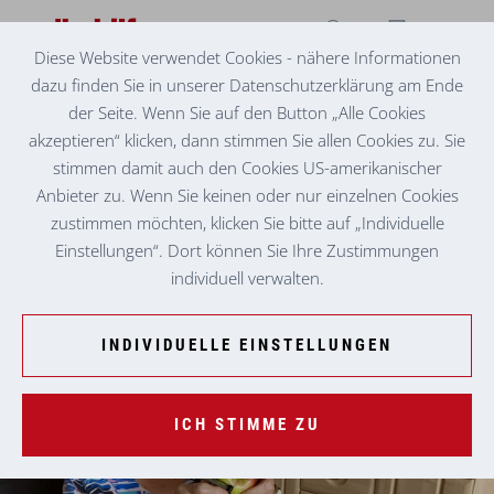
Diese Website verwendet Cookies - nähere Informationen
dazu finden Sie in unserer Datenschutzerklärung am Ende
BETREUTES WOHNEN KNITTELFELD 1
FRUCHTIGES GEMEINSCHAFTSPROJEKT
der Seite. Wenn Sie auf den Button „Alle Cookies
akzeptieren“ klicken, dann stimmen Sie allen Cookies zu. Sie
Das Betreute Wohnen Knittelfeld 1 backte gemeinsam einen
stimmen damit auch den Cookies US-amerikanischer
köstlichen Apfelstrudel. Unter Anleitung von Wohnbetreuerin
Anbieter zu. Wenn Sie keinen oder nur einzelnen Cookies
Gabriele Kopp und Urlaubsvertreterin Annemarie Preiss
zustimmen möchten, klicken Sie bitte auf „Individuelle
entstand die feine Mehlspeise, die am Nachmittag beim
Einstellungen“. Dort können Sie Ihre Zustimmungen
gemütlichen Kaffeekränzchen genossen wurde.
individuell verwalten.
INDIVIDUELLE EINSTELLUNGEN
ICH STIMME ZU