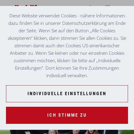
Diese Website verwendet Cookies - nähere Informationen
dazu finden Sie in unserer Datenschutzerklärung am Ende
PFLEGE & BETREUUNG ZUHAUSE
KREATIVE KÖPFE FÜR DIE PFLEGE DER
der Seite. Wenn Sie auf den Button „Alle Cookies
ZUKUNFT
akzeptieren“ klicken, dann stimmen Sie allen Cookies zu. Sie
stimmen damit auch den Cookies US-amerikanischer
Nach einer großartigen
Führungskräftetagung
, inspiriert
Anbieter zu. Wenn Sie keinen oder nur einzelnen Cookies
von Pflegekonzepten der etwas anderen Art, fand die
zustimmen möchten, klicken Sie bitte auf „Individuelle
Klausur der Volkshilfe-Einsatzleiterinnen statt. Im
Einstellungen“. Dort können Sie Ihre Zustimmungen
Mittelpunkt der zweitägigen Veranstaltung standen die
individuell verwalten.
Kreativität und das gemeinsame Gestalten.
INDIVIDUELLE EINSTELLUNGEN
ICH STIMME ZU