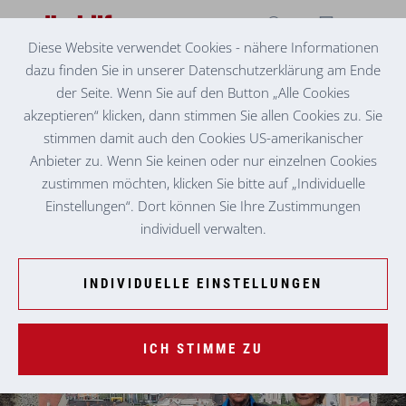
Diese Website verwendet Cookies - nähere Informationen
dazu finden Sie in unserer Datenschutzerklärung am Ende
BETREUTES WOHNEN KAPFENBERG 5
AB AUF DEN SCHLOSSBERG!
der Seite. Wenn Sie auf den Button „Alle Cookies
akzeptieren“ klicken, dann stimmen Sie allen Cookies zu. Sie
Die Bewohner:innen des Betreuten Wohnens Kapfenberg
stimmen damit auch den Cookies US-amerikanischer
Riverside ließen sich vom Schlechtwetter nicht abschrecken
Anbieter zu. Wenn Sie keinen oder nur einzelnen Cookies
und unternahmen einen spannenden Ausflug auf den
zustimmen möchten, klicken Sie bitte auf „Individuelle
Brucker Schlossberg. Bei guter Jause und Musik konnten sie
Einstellungen“. Dort können Sie Ihre Zustimmungen
trotz des Regens den fantastischen Ausblick genießen.
individuell verwalten.
INDIVIDUELLE EINSTELLUNGEN
ICH STIMME ZU