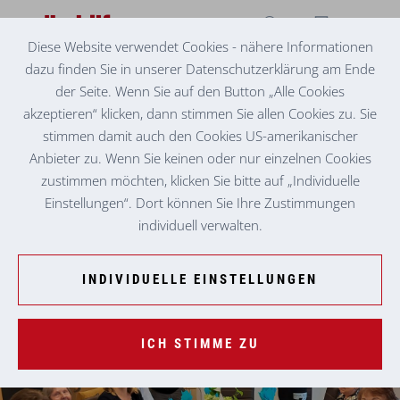
Diese Website verwendet Cookies - nähere Informationen
dazu finden Sie in unserer Datenschutzerklärung am Ende
BETREUTES WOHNEN KNITTELFELD 1
HERZLICHER EMPFANG
der Seite. Wenn Sie auf den Button „Alle Cookies
akzeptieren“ klicken, dann stimmen Sie allen Cookies zu. Sie
Der Einstand neuer Mitbewohner:innen ist in der Volkshilfe
stimmen damit auch den Cookies US-amerikanischer
stets Anlass zum Feiern. So wurde kürzlich Herr Saiger im
Anbieter zu. Wenn Sie keinen oder nur einzelnen Cookies
Betreuten Wohnen Knittelfeld 1 begrüßt. Obwohl das Wetter
zustimmen möchten, klicken Sie bitte auf „Individuelle
nicht mitspielte und die geplante Gartenparty ins Wasser
Einstellungen“. Dort können Sie Ihre Zustimmungen
fiel, ließen sich die kreativen Köpfe nicht entmutigen und
individuell verwalten.
verlagerten die Aktivitäten kurzerhand in den
Gemeinschaftsraum.
INDIVIDUELLE EINSTELLUNGEN
ICH STIMME ZU