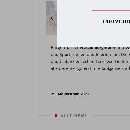
INDIVIDU
Bürgermeister
Harald Bergmann
und
Wo
und Sport, kamen und feierten mit. Die K
und bedankten sich in Form von Liedern
alle bei einer guten Erntedankjause stär
29. November 2022
ALLE NEWS