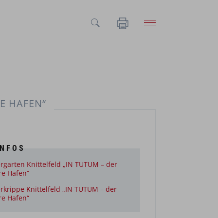
E HAFEN“
INFOS
rgarten Knittelfeld „IN TUTUM – der
re Hafen“
rkrippe Knittelfeld „IN TUTUM – der
re Hafen“