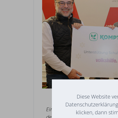
Diese Website ve
Datenschutzerklärung 
Eine großzügige Weihnachtsspen
klicken, dann sti
der steirischen Firma
Komptec