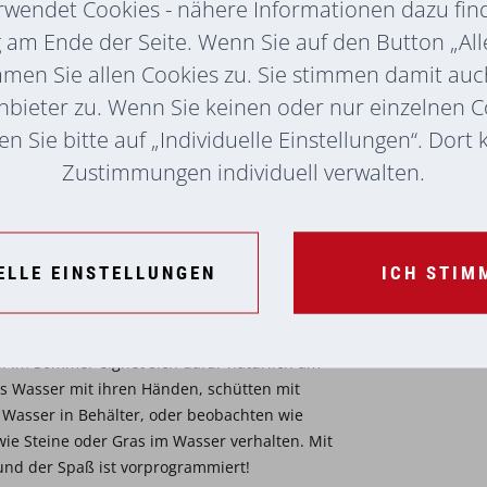
rwendet Cookies - nähere Informationen dazu find
am Ende der Seite. Wenn Sie auf den Button „All
mmen Sie allen Cookies zu. Sie stimmen damit au
nbieter zu. Wenn Sie keinen oder nur einzelnen 
n Sie bitte auf „Individuelle Einstellungen“. Dort
it Pinsel und Wasser Holzbänke, Tische und
Zustimmungen individuell verwalten.
bare Kunstwerke aus Wasser, die von der
erden. Natürlich ist es auch spannend
nd Oberflächen mit Wasser zu bemalen und
 wie das Wasser auf dem Material wirkt.
ELLE EINSTELLUNGEN
ICH STIM
Wanne Verwendung.
r: „Die Wanne können wir mit den
n. Im Sommer eignet sich dafür natürlich am
s Wasser mit ihren Händen, schütten mit
 Wasser in Behälter, oder beobachten wie
wie Steine oder Gras im Wasser verhalten. Mit
und der Spaß ist vorprogrammiert!